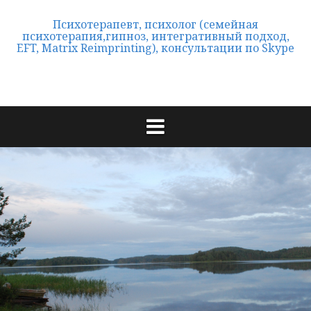
h
o
Психотерапевт, психолог (семейная
t
психотерапия,гипноз, интегративный подход,
h
EFT, Matrix Reimprinting), консультации по Skype
e
r
a
p
y