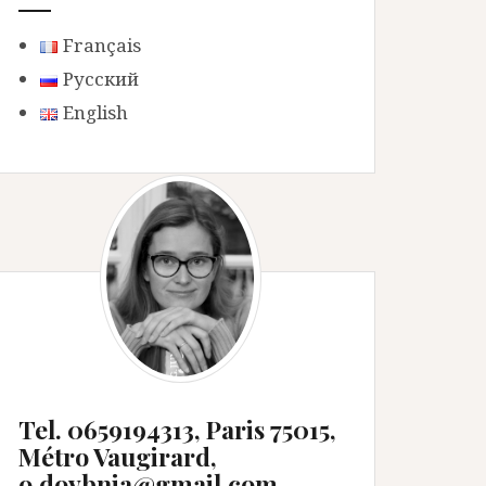
Français
Русский
English
Tel. 0659194313, Paris 75015,
Métro Vaugirard,
o.dovbnia@gmail.com