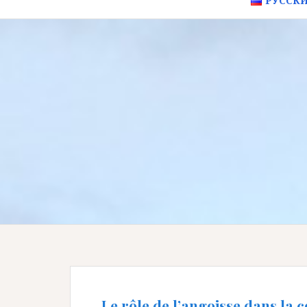
РУССК
Le rôle de l’angoisse dans la c