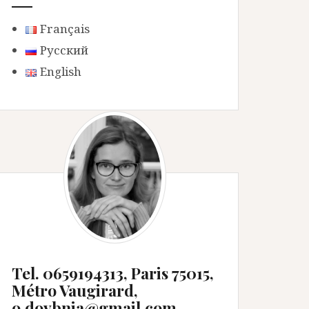
Français
Русский
English
Tel. 0659194313, Paris 75015,
Métro Vaugirard,
o.dovbnia@gmail.com